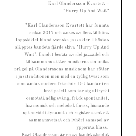
Karl Olandersson Kvartett –
”Hurry Up And Wait”
”Karl Olandersson Kvartett har funnits
sedan 2017 och anses av flera tillhöra
toppskiktet bland svenska jazzakter. I höstas
släpptes bandets fjärde skiva ”Hurry Up And
Wait”. Bandet består av idel jazzädel och
tillsammans sätter musikerna sin unika
prägel på Olanderssons musik som har rötter
i jazztraditionen men med en tydlig twist som
som andas modern fräschör. Det landar i en
bred palett som tar sig uttryck i
oemotståndlig sväng, fräck spontanitet,
harmonisk och melodisk finess, hisnande
spännvidd i dynamik och register samt ett
sammansvetsat och lyhört samspel av
yppersta klass.
Karl Olandersson är en av landet absolut