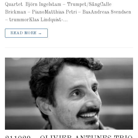
Quartet Björn Ingelstam – Trumpet/SångCalle
Brickman – PianoMatthias Petri – BasAndreas Svendsen
– trummorKlas Lindquist-…
READ MORE →